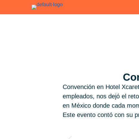
Ir
al
contenido
Con
Convención en Hotel Xcare
empleados, nos dejó el reto
en México donde cada mome
Este evento contó con su pr