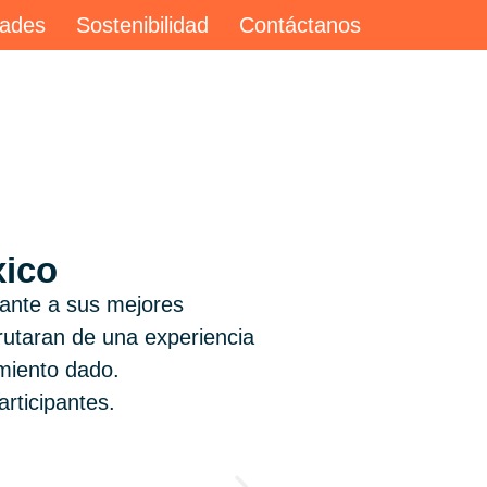
ades
Sostenibilidad
Contáctanos
xico
ante a sus mejores
rutaran de una experiencia
miento dado.
articipantes.