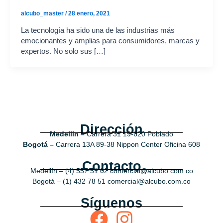
alcubo_master
/
28 enero, 2021
La tecnología ha sido una de las industrias más
emocionantes y amplias para consumidores, marcas y
expertos. No solo sus […]
Dirección
Medellin –
Carrera 31 19-620 Poblado
Bogotá –
Carrera 13A 89-38 Nippon Center Oficina 608
Contacto
Medellín – (4) 557 51 02 comercial@alcubo.com.co
Bogotá – (1) 432 78 51 comercial@alcubo.com.co
Síguenos
F
I