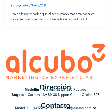
alcubo_master
/
9 julio, 2021
Una de las actividades que el ser humano más ama hacer es
moverse o recorrer caminos, tiene la necesidad de […]
Dirección
Medellin –
Carrera 31 19-620 Poblado
Bogotá –
Carrera 13A 89-38 Nippon Center Oficina 608
Contacto
Medellín – (4) 557 51 02 comercial@alcubo.com.co